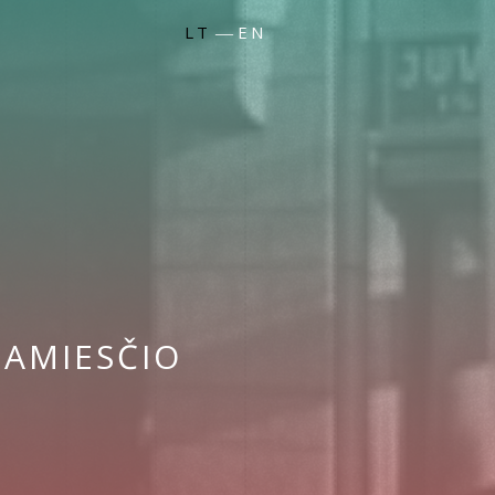
LT
EN
—
JAMIESČIO