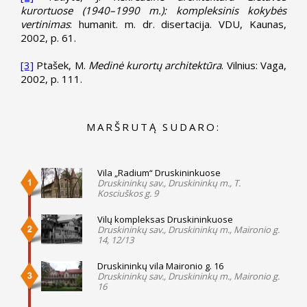
kurortuose (1940–1990 m.): kompleksinis kokybės
vertinimas
: humanit. m. dr. disertacija. VDU, Kaunas,
2002, p. 61.
[3]
Ptašek, M.
Medinė kurortų architektūra
. Vilnius: Vaga,
2002, p. 111.
MARŠRUTĄ SUDARO:
Vila „Radium“ Druskininkuose
Druskininkų sav., Druskininkų m., T.
Kosciuškos g. 9
Vilų kompleksas Druskininkuose
Druskininkų sav., Druskininkų m., Maironio g.
14, 12/13
Druskininkų vila Maironio g. 16
Druskininkų sav., Druskininkų m., Maironio g.
16