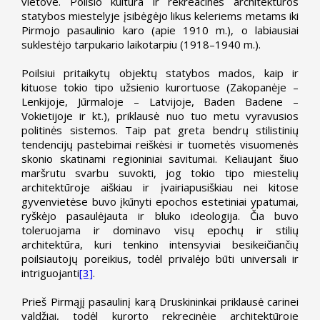
vietove. Poilsio kultūra ir rekreacinės architektūros
statybos miestelyje įsibėgėjo likus keleriems metams iki
Pirmojo pasaulinio karo (apie 1910 m.), o labiausiai
suklestėjo tarpukario laikotarpiu (1918–1940 m.).
Poilsiui pritaikytų objektų statybos mados, kaip ir
kituose tokio tipo užsienio kurortuose (Zakopanėje –
Lenkijoje, Jūrmaloje – Latvijoje, Baden Badene –
Vokietijoje ir kt.), priklausė nuo tuo metu vyravusios
politinės sistemos. Taip pat greta bendrų stilistinių
tendencijų pastebimai reiškėsi ir tuometės visuomenės
skonio skatinami regioniniai savitumai. Keliaujant šiuo
maršrutu svarbu suvokti, jog tokio tipo miestelių
architektūroje aiškiau ir įvairiapusiškiau nei kitose
gyvenvietėse buvo įkūnyti epochos estetiniai ypatumai,
ryškėjo pasaulėjauta ir bluko ideologija. Čia buvo
toleruojama ir dominavo visų epochų ir stilių
architektūra, kuri tenkino intensyviai besikeičiančių
poilsiautojų poreikius, todėl privalėjo būti universali ir
intriguojanti
[3]
.
Prieš Pirmąjį pasaulinį karą Druskininkai priklausė carinei
valdžiai, todėl kurorto rekrecinėje architektūroje