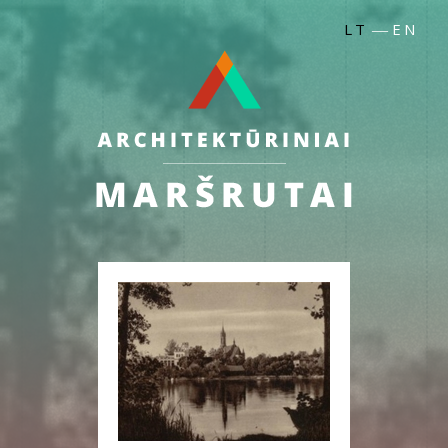
LT
EN
—