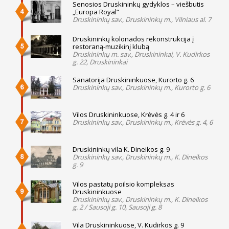
Senosios Druskininkų gydyklos – viešbutis
„Europa Royal“
Druskininkų sav., Druskininkų m., Vilniaus al. 7
Druskininkų kolonados rekonstrukcija į
restoraną-muzikinį klubą
Druskininkų m. sav., Druskininkai, V. Kudirkos
g. 22, Druskininkai
Sanatorija Druskininkuose, Kurorto g. 6
Druskininkų sav., Druskininkų m., Kurorto g. 6
Vilos Druskininkuose, Krėvės g. 4 ir 6
Druskininkų sav., Druskininkų m., Krėvės g. 4, 6
Druskininkų vila K. Dineikos g. 9
Druskininkų sav., Druskininkų m., K. Dineikos
g. 9
Vilos pastatų poilsio kompleksas
Druskininkuose
Druskininkų sav., Druskininkų m., K. Dineikos
g. 2 / Sausoji g. 10, Sausoji g. 8
Vila Druskininkuose, V. Kudirkos g. 9