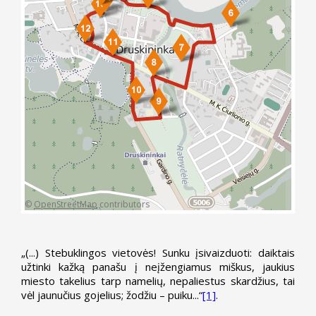
©
OpenStreetMap
contributors
„(...) Stebuklingos vietovės! Sunku įsivaizduoti: daiktais
užtinki kažką panašu į neįžengiamus miškus, jaukius
miesto takelius tarp namelių, nepaliestus skardžius, tai
vėl jaunučius gojelius; žodžiu – puiku...“
[1]
.