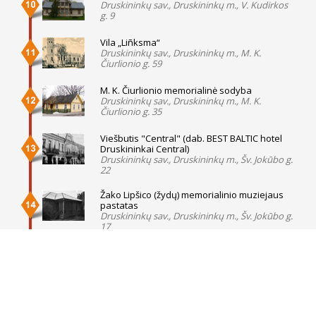
Druskininkų sav., Druskininkų m., V. Kudirkos
g. 9
Vila „Liñksma“
Druskininkų sav., Druskininkų m., M. K.
Čiurlionio g. 59
M. K. Čiurlionio memorialinė sodyba
Druskininkų sav., Druskininkų m., M. K.
Čiurlionio g. 35
Viešbutis "Central" (dab. BEST BALTIC hotel
Druskininkai Central)
Druskininkų sav., Druskininkų m., Šv. Jokūbo g.
22
Žako Lipšico (žydų) memorialinio muziejaus
pastatas
Druskininkų sav., Druskininkų m., Šv. Jokūbo g.
17
Vila „Maurė“ Druskininkuose
Druskininkų sav., Druskininkų m., Laisvės a. 21