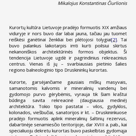
Mikalojus Konstantinas Čiurlionis
Kurortų kultūra Lietuvoje pradėjo formuotis XIX amžiaus
viduryje ir nors buvo dar labai jauna, tačiau jau tuomet
reiškėsi ganėtinai ženkliai bei plėtojosi tolygiai
[2]
. Tai
buvo palankus laikotarpis imti kurti poilsiui skirtus
nekanoniškos architektūrinės formos objektus. Ši
tendencija Lietuvoje ugdė ir pagrindinius rekreacinius
centrus. Vienas iš jų – svarbiausias pietinio šalies
regiono balneologinio tipo Druskininkų kurortas.
Kurorte, garsėjančiame gausiais miškų masyvais,
samanotomis kalvomis ir mineralinių vandenų bei
gydomojo purvo gėrybėmis, vyrauja tik šiam kraštui
būdinga savita rekreacinė (daugiausia medinė)
architektūra. Tokio tipo pastatai – vilos, gydyklos,
kolonados, viešbučiai, sanatorijos ir kt. – Druskininkuose
pradėjo formuotis aplink mineralinių šaltinių rezervus,
dabartinėje senamiesčio teritorijoje, dar XVIII a. pab., kai
specialiuoju dekretu kurortas buvo paskelbtas gydomąja