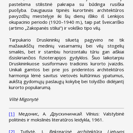
pastebima stilistinė pakraipa su būdinga rusiška
puošyba. Daugiausia tipinės kurortinės architektūros
pavyzdžių miestelyje iki šių dienų išliko iš Lenkijos
okupacinio periodo (1920–1940 m.), taip pat šveicariško
(artimo „Zakopanės stiliui”) ir vokiško tipo vilų.
Tarpukario Druskininkų siluetą pagyvino ne tik
mažaaukščių medinių vasarnamių bei vilų stogelių
smailės, bet ir stambiu horizontaliu tūriu gan aiškiai
išsiskiriančios fizioterapijos gydyklos. Šiuo laikotarpiu
Druskininkuose susiformavo tradicinis kurorto įvaizdis.
Unikali gamtos bei prie jos priderintos architektūros
harmonija lėmė savitus vietovės kultūrinius ypatumus,
aukštą gydomųjų paslaugų kokybę bei tolydžio didėjantį
kurorto populiarumą.
Viltė Migonytė
[1]
Медонис, А.
Друскининкай
. Vilnius: Valstybinė
politinės ir mokslinės literatūros leidykla, 1961.
[2]
Tutlytė, J.
Rekreacinė architektūra Lietuvos